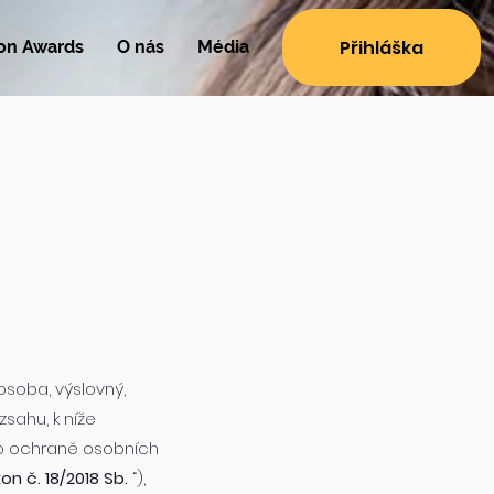
Přihláška
ion Awards
O nás
Média
osoba, výslovný,
sahu, k níže
 o ochraně osobních
on č. 18/2018 Sb.
“),