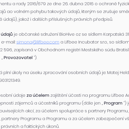
mentu a rady 2016/679 ze dne 26. dubna 2016 o ochraně fyzic
jů ao volném pohybu takových údajů, kterým se zrušuje smě
údajů), jakož i dalších příslušných právních předpisů.
 údajů
je občanské sdružení BioHive oz se sídlem Karpatská 310
, e-mail:
simona@lifbee.com
a Lifbee Incubator s.r.o., so sídlo
22 596, zapísaná v Obchodnom registri Mestského súdu Bratislava
 „
Provozovatel
“).
erá plní úkoly na úseku zpracování osobních údajů je: Matej Held
 0903121349.
osobní údaje
za účelem
zajištění účasti na programu Lifbee
nosti zájemců a účastníků programu (dále jen „
Program
“)
ouvisejících akcí, za účelem spolupráce s partnery Programu
, partnery Programu a Programu a za účelem zabezpečení vš
právních a faktických úkonů.