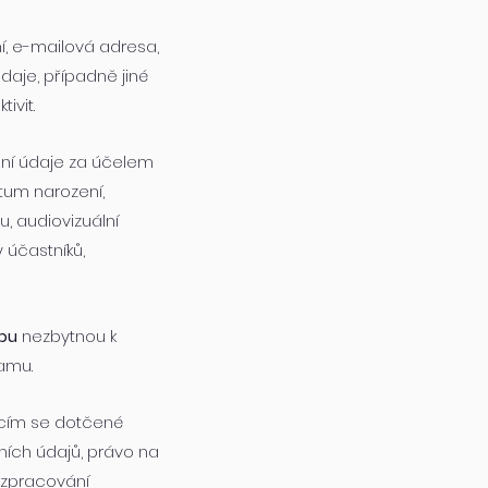
ní, e-mailová adresa,
údaje, případně jiné
ivit.
ní údaje za účelem
tum narození,
, audiovizuální
 účastníků,
bu
nezbytnou k
amu.
ícím se dotčené
ích údajů, právo na
 zpracování