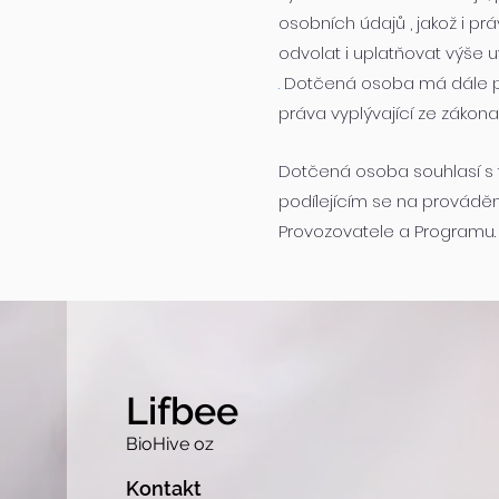
osobních údajů , jakož i p
odvolat i uplatňovat výše
.
Dotčená osoba má dále právo
práva vyplývající ze zákona
Dotčená osoba souhlasí s 
podílejícím se na provádě
Provozovatele a Programu.
Lifbee
BioHive oz
Kontakt