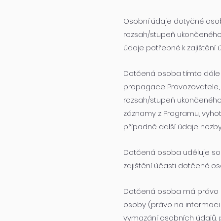
Osobní údaje dotyčné oso
rozsah/stupeň ukončeného a a
údaje potřebné k zajištění 
Dotčená osoba tímto dále s
propagace Provozovatele, 
rozsah/stupeň ukončeného a 
záznamy z Programu, vyhoto
případně další údaje nezby
Dotčená osoba uděluje so
zajištění účasti dotčené o
Dotčená osoba má právo p
osoby (právo na informaci
vymazání osobních údajů, 