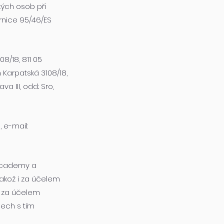
kých osob při
rnice 95/46/ES
8/18, 811 05
m Karpatská 3108/18,
 III, odd.: Sro,
, e-mail:
 Academy a
 jakož i za účelem
, za účelem
ech s tím