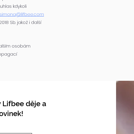
hlas kdykoli
simona@lifbee.com
18 Sb. jakož i další
dalším osobám
ropagací
 Lifbee děje a
ovinek!