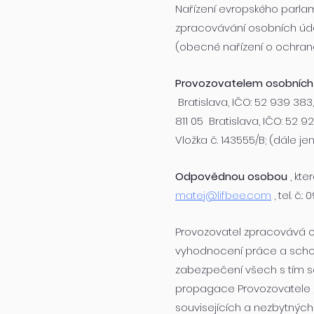
Nařízení evropského parla
zpracovávání osobních úda
(obecné nařízení o ochraně 
Provozovatelem osobních
Bratislava, IČO: 52 939 383
811 05 Bratislava, IČO: 52 9
Vložka č. 143555/B; (dále jen
Odpovědnou osobou
, kt
matej@lifbee.com
, tel. č.:
Provozovatel zpracovává 
vyhodnocení práce a schop
zabezpečení všech s tím s
propagace Provozovatele 
souvisejících a nezbytných 