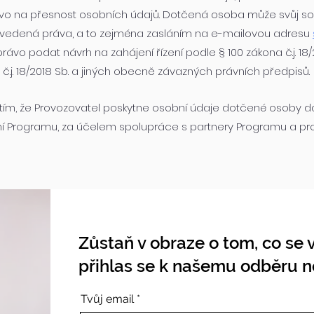
rávo na přesnost osobních údajů. Dotčená osoba může svůj sou
 uvedená práva, a to zejména zasláním na e-mailovou adresu
 podat návrh na zahájení řízení podle § 100 zákona č.j. 18/20
 č.j. 18/2018 Sb. a jiných obecně závazných právních předpisů.
tím, že Provozovatel poskytne osobní údaje dotčené osoby 
ní Programu, za účelem spolupráce s partnery Programu a p
Zůstaň v obraze o tom, co se v
přihlas se k našemu odběru n
Tvůj email