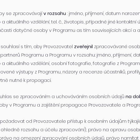
by se zpracovávají
v rozsahu
: jméno, příjmení, datum naroze
ktuálního vzdělání, tel. č., životopis, případné jiné kontaktní 
účasti dotyčné osoby v Programu as tím souvisejících akcí a akt
ouhlasí s tím, aby Provozovatel
zveřejnil
zpracovávané osob
partnerů Programu a Programu v rozsahu: jméno, příjmení, da
aktuálního vzdělání, osobní fotografie, fotografie z Programu
vené výstupy z Programu, názory a recenze účastníků, profily
tně nutné k propagaci.
uhlas se zpracováním a uchováváním osobních údajů
na do
soby v Programu a zajištění propagace Provozovatele a Progr
ožadovat od Provozovatele přístup k osobním údajům týkaj
 ohledně rozsahu a účelu zpracování), právo na opravu osobn
právo na omezení zpracování osobních údajů, právo namítat