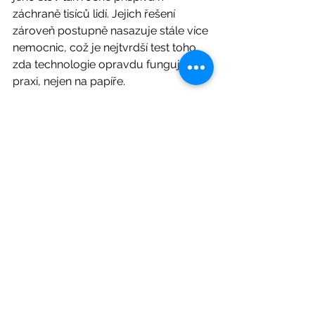
záchraně tisíců lidí. Jejich řešení 
zároveň postupně nasazuje stále více 
nemocnic, což je nejtvrdší test toho, 
zda technologie opravdu funguje v 
praxi, nejen na papíře.
Katarína Kretter z Envi-PAK, Laura 
Martonová z VÚB banky
Děkujeme