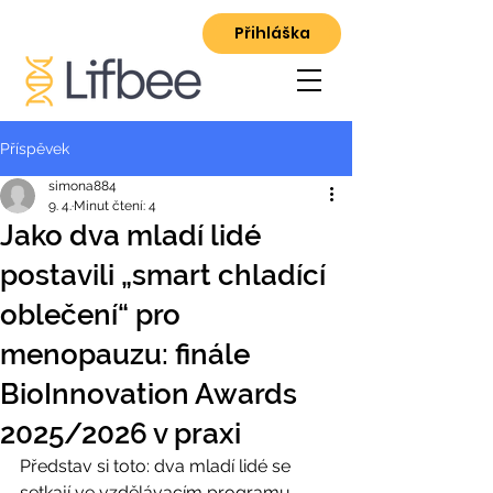
Přihláška
Příspěvek
simona884
9. 4.
Minut čtení: 4
Jako dva mladí lidé
postavili „smart chladící
oblečení“ pro
menopauzu: finále
BioInnovation Awards
2025/2026 v praxi
Představ si toto: dva mladí lidé se 
setkají ve vzdělávacím programu, 