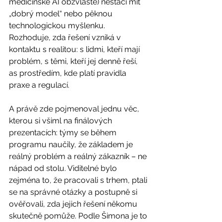
medicínské AI obzvláště) nestačí mít 
„dobrý model“ nebo pěknou 
technologickou myšlenku. 
Rozhoduje, zda řešení vzniká v 
kontaktu s realitou: s lidmi, kteří mají 
problém, s těmi, kteří jej denně řeší, 
as prostředím, kde platí pravidla 
praxe a regulací.
A právě zde pojmenoval jednu věc, 
kterou si všiml na finálových 
prezentacích: týmy se během 
programu naučily, že základem je 
reálný problém a reálný zákazník – ne 
nápad od stolu. Viditelné bylo 
zejména to, že pracovali s trhem, ptali 
se na správné otázky a postupně si 
ověřovali, zda jejich řešení někomu 
skutečně pomůže. Podle Šimona je to 