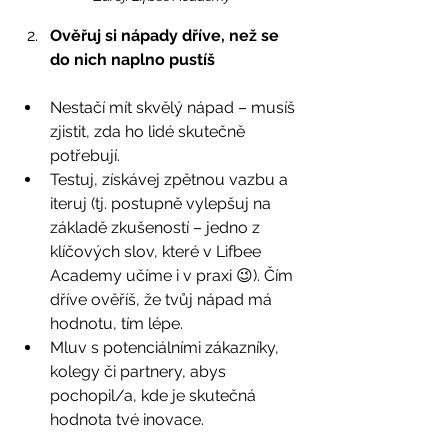
Ověřuj si nápady dříve, než se 
do nich naplno pustíš
Nestačí mít skvělý nápad – musíš 
zjistit, zda ho lidé skutečně 
potřebují.
Testuj, získávej zpětnou vazbu a 
iteruj (tj. postupně vylepšuj na 
základě zkušeností – jedno z 
klíčových slov, které v Lifbee 
Academy učíme i v praxi 😉). Čím 
dříve ověříš, že tvůj nápad má 
hodnotu, tím lépe.
Mluv s potenciálními zákazníky, 
kolegy či partnery, abys 
pochopil/a, kde je skutečná 
hodnota tvé inovace.