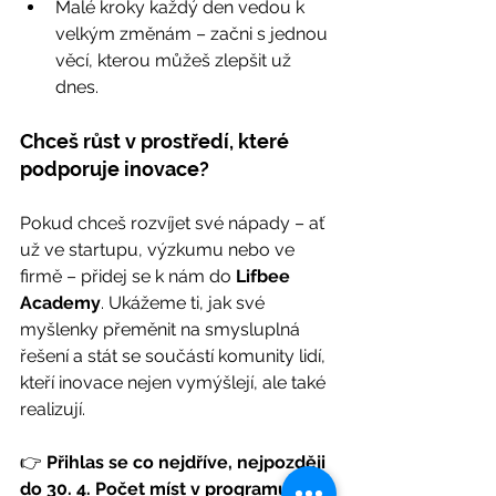
Malé kroky každý den vedou k 
velkým změnám – začni s jednou 
věcí, kterou můžeš zlepšit už 
dnes.
Chceš růst v prostředí, které 
podporuje inovace?
Pokud chceš rozvíjet své nápady – ať 
už ve startupu, výzkumu nebo ve 
firmě – přidej se k nám do 
Lifbee 
Academy
. Ukážeme ti, jak své 
myšlenky přeměnit na smysluplná 
řešení a stát se součástí komunity lidí, 
kteří inovace nejen vymýšlejí, ale také 
realizují.
👉 
Přihlas se co nejdříve, nejpozději 
do 30. 4. Počet míst v programu je 