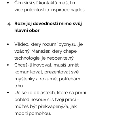
Čím širší síť kontaktů máš, tím 
více příležitostí a inspirace najdeš.
Rozvíjej dovednosti mimo svůj 
hlavní obor
Vědec, který rozumí byznysu, je 
vzácný. Manažer, který chápe 
technologie, je neocenitelný.
Chceš-li inovovat, musíš umět 
komunikovat, prezentovat své 
myšlenky a rozumět potřebám 
trhu.
Uč se i o oblastech, které na první 
pohled nesouvisí s tvojí prací – 
můžeš být překvapený/á, jak 
moc ti pomohou.