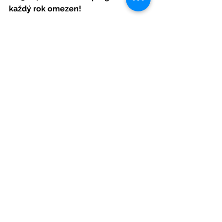
každý rok omezen!
Zobrazit vše
Nejnovější příspěvky