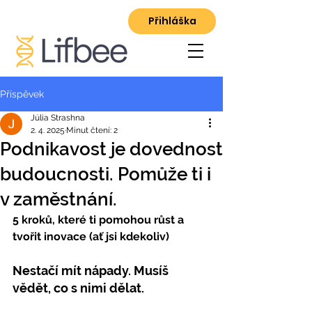
Přihláška
Příspěvek
Júlia Strashna
2. 4. 2025
Minut čtení: 2
Podnikavost je dovednost
budoucnosti. Pomůže ti i
v zaměstnání.
5 kroků, které ti pomohou růst a 
tvořit inovace (ať jsi kdekoliv
)
Nestačí mít nápady. Musíš 
vědět, co s nimi dělat.