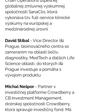
Chain Operations úspešnej
globálnej zmluvnej výskumnej
spoločnosti SanaClis, ktorá
vykonáva tzv. full-service klinické
výskumy na európskej a
medzinárodnej úrovni
David Stíbal
- Vice Director i&i
Prague, bioinovačného centra so
zameraním na oblasti liečiv,
diagnostiky, MedTech a ďalších Life
Science oblastí, do ktorých i&i
Prague investuje a pomáha s
vývojom produktu
Michal Nešpor
- Partner v
investičnej platforme Crowdberry a
CB Investment Management,
dcérskej spoločnosti Crowdberry,
ktorá spravuje investičný fond. Má