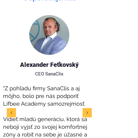
Alexander Feťkovský
CEO SanaClis
"Z pohľadu firmy SanaClis a aj
môjho, bolo pre nás podporiť
Lifbee Academy samozrejmosť.
Vidieť mladú generáciu, ktorá sa
nebojí vyjsť zo svojej komfortnej
zóny a robiť na sebe je úžasné a