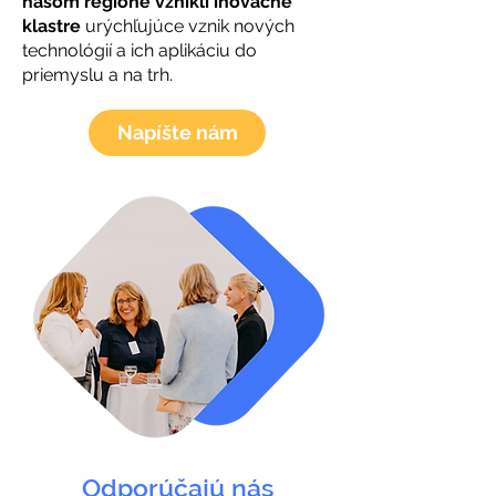
našom regióne vznikli inovačné
klastre
urýchľujúce vznik nových
technológií a ich aplikáciu do
priemyslu a na trh.
Napíšte nám
Odporúčajú nás