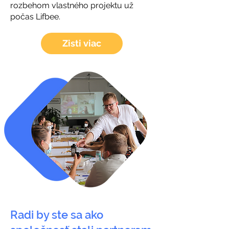
rozbehom vlastného projektu už
počas Lifbee.
Zisti viac
Radi by ste sa ako