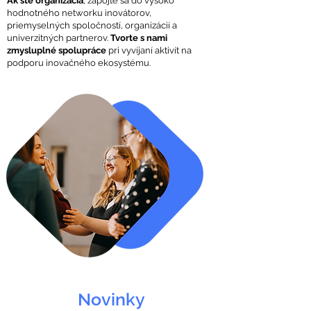
Ak ste organizácia
, zapojte sa do vysoko
hodnotného networku inovátorov,
priemyselných spoločností, organizácií a
univerzitných partnerov.
Tvorte s nami
zmysluplné spolupráce
pri vyvíjaní aktivít na
podporu inovačného ekosystému.
Novinky