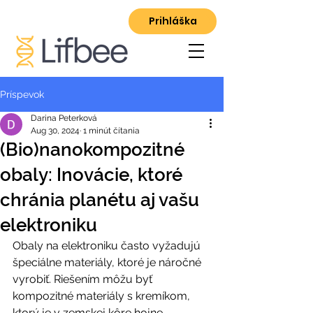
Prihláška
Príspevok
Darina Peterková
Aug 30, 2024
1 minút čítania
(Bio)nanokompozitné
obaly: Inovácie, ktoré
chránia planétu aj vašu
elektroniku
Obaly na elektroniku často vyžadujú 
špeciálne materiály, ktoré je náročné 
vyrobiť. Riešením môžu byť 
kompozitné materiály s kremíkom, 
ktorý je v zemskej kôre hojne 