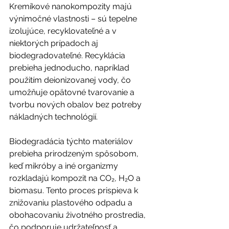
Kremíkové nanokompozity majú 
výnimočné vlastnosti – sú tepelne 
izolujúce, recyklovateľné a v 
niektorých prípadoch aj 
biodegradovateľné. Recyklácia 
prebieha jednoducho, napríklad 
použitím deionizovanej vody, čo 
umožňuje opätovné tvarovanie a 
tvorbu nových obalov bez potreby 
nákladných technológií.
Biodegradácia týchto materiálov 
prebieha prirodzeným spôsobom, 
keď mikróby a iné organizmy 
rozkladajú kompozit na CO₂, H₂O a 
biomasu. Tento proces prispieva k 
znižovaniu plastového odpadu a 
obohacovaniu životného prostredia, 
čo podporuje udržateľnosť a 